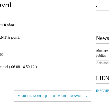
vril
.
du Rhône.
Newsl
ANT
le pont.
Abonnez-v
h00
publiés.
aniel ( 06 08 14 50 12 )
LIE
INSCRI
MARCHE NORDIQUE DU MARDI 28 AVRIL