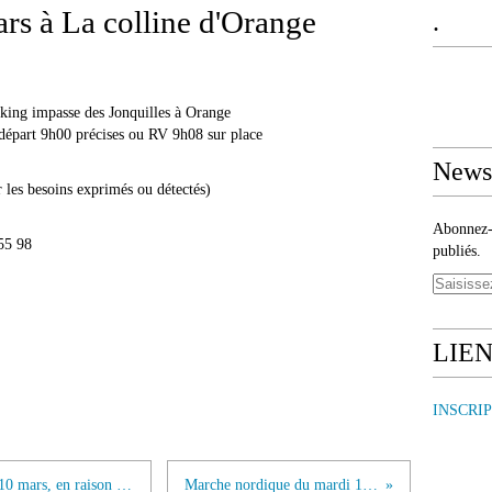
s à La colline d'Orange
.
king impasse des Jonquilles à Orange
départ 9h00 précises ou RV 9h08 sur place
Newsl
 les besoins exprimés ou détectés)
Abonnez-v
55 98
publiés.
LIE
INSCRI
Annulation de la séance mn de mardi 10 mars, en raison de la pluie
Marche nordique du mardi 17 mars