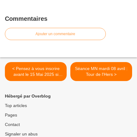
Commentaires
Ajouter un commentaire
< Pensez à vous inscrire
Séance MN mardi 08 avril :
avant le 15 Mai 2025 si
Tour de l'Hers >
vous souhaitez participer à
la RANDO-REPAS du 23
MAI 2025 au CRESTET...
Hébergé par Overblog
Top articles
Pages
Contact
Signaler un abus